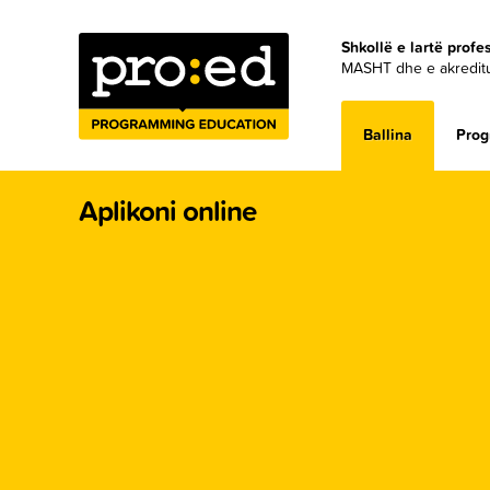
Shkollë e lartë prof
MASHT dhe e akreditua
Ballina
Prog
Aplikoni online