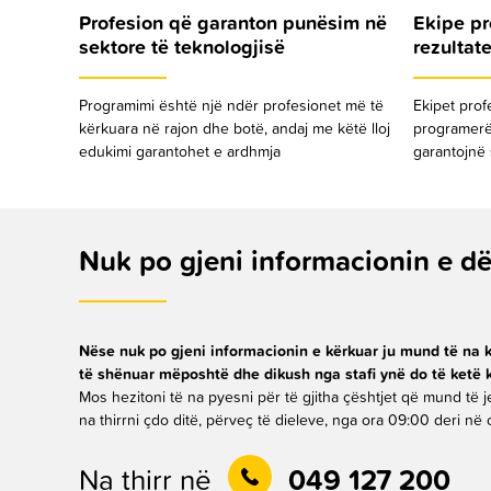
Profesion që garanton punësim në
Ekipe pr
sektore të teknologjisë
rezultate
Programimi është një ndër profesionet më të
Ekipet prof
kërkuara në rajon dhe botë, andaj me këtë lloj
programerë
edukimi garantohet e ardhmja
garantojnë 
Nuk po gjeni informacionin e dë
Nëse nuk po gjeni informacionin e kërkuar ju mund të na 
të shënuar mëposhtë dhe dikush nga stafi ynë do të ketë 
Mos hezitoni të na pyesni për të gjitha çështjet që mund të 
na thirrni çdo ditë, përveç të dieleve, nga ora 09:00 deri në 
Na thirr në
049 127 200