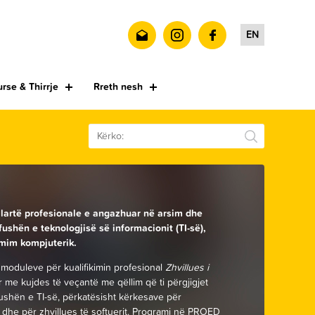
EN
rse & Thirrje
Rreth nesh
SEARCH
lartë profesionale e angazhuar në arsim dhe
fushën e teknologjisë së informacionit (TI-së),
amim kompjuterik.
 moduleve për kualifikimin profesional
Zhvillues i
 me kujdes të veçantë me qëllim që ti përgjigjet
ushën e TI-së, përkatësisht kërkesave për
dhe për zhvillues të softuerit. Programi në PROED