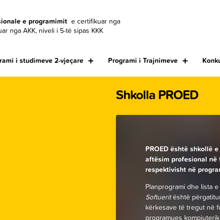
esionale e programimit
e certifikuar nga
r nga AKK, niveli i 5-të sipas KKK
rami i studimeve 2-vjeçare
Programi i Trajnimeve
Konku
Shkolla PROED
PROED është shkollë e 
aftësim profesional në 
respektivisht në progr
Planprogrami dhe lista e
Softuerit
është përgatitur
kërkesave të tregut në f
programues kompjuterik 