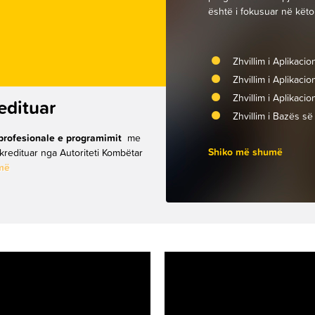
është i fokusuar në këto
Zhvillim i Aplikac
Zhvillim i Aplikac
Zhvillim i Aplikac
redituar
Zhvillim i Bazës s
profesionale e programimit
me
Shiko më shumë
akredituar nga Autoriteti Kombëtar
më