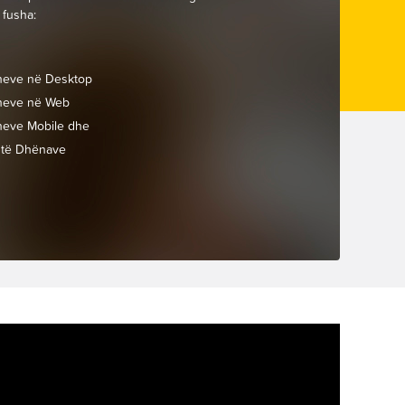
 fusha:
ioneve në Desktop
ioneve në Web
ioneve Mobile dhe
ë të Dhënave