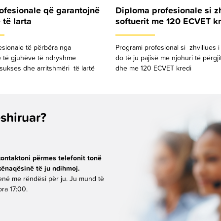
ofesionale që garantojnë
Diploma profesionale si zh
 të larta
softuerit me 120 ECVET k
esionale të përbëra nga
Programi profesional si zhvillues i 
 të gjuhëve të ndryshme
do të ju pajisë me njohuri të përg
sukses dhe arritshmëri të lartë
dhe me 120 ECVET kredi
shiruar?
kontaktoni përmes telefonit tonë
kënaqësinë të ju ndihmoj.
jenë me rëndësi për ju. Ju mund të
ora 17:00.