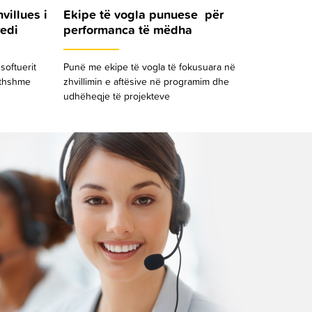
villues i
Ekipe të vogla punuese për
redi
performanca të mëdha
softuerit
Punë me ekipe të vogla të fokusuara në
jithshme
zhvillimin e aftësive në programim dhe
udhëheqje të projekteve