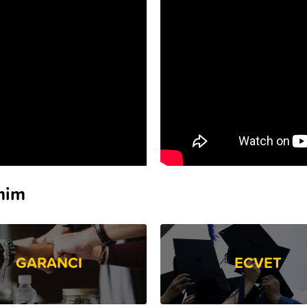
amim
GARANCI
ECVET