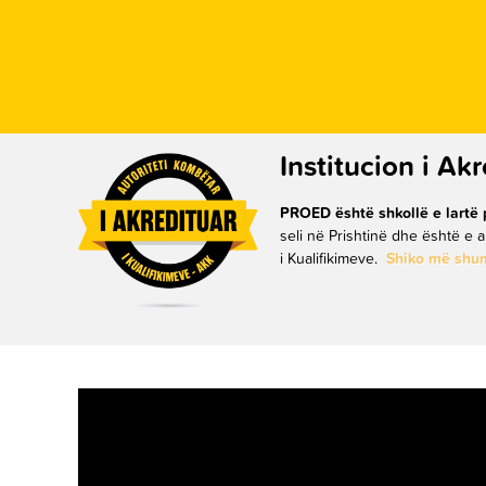
Institucion i Ak
PROED është shkollë e lartë 
seli në Prishtinë dhe është e 
i Kualifikimeve.
Shiko më shu