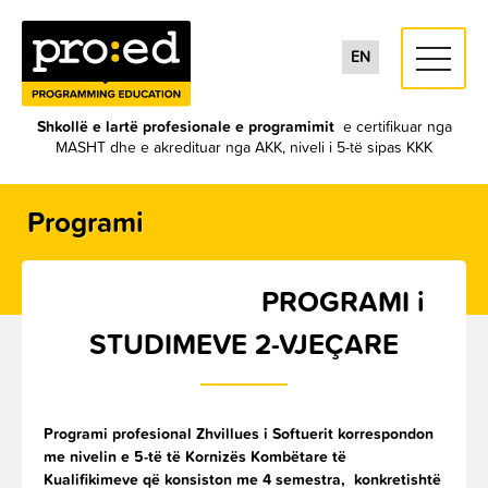
toggle
EN
navigati
Shkollë e lartë profesionale e programimit
e certifikuar nga
MASHT dhe e akredituar nga AKK, niveli i 5-të sipas KKK
Programi
PROGRAMI i
STUDIMEVE 2-VJEÇARE
Programi profesional Zhvillues i Softuerit korrespondon
me nivelin e 5-të të Kornizës Kombëtare të
Kualifikimeve që konsiston me 4 semestra, konkretisht
ë