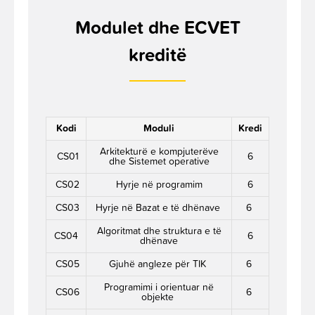
Modulet dhe ECVET
kreditë
Kodi
Moduli
Kredi
Arkitekturë e kompjuterëve
CS01
6
dhe Sistemet operative
CS02
Hyrje në programim
6
CS03
Hyrje në Bazat e të dhënave
6
Algoritmat dhe struktura e të
CS04
6
dhënave
CS05
Gjuhë angleze për TIK
6
Programimi i orientuar në
CS06
6
objekte