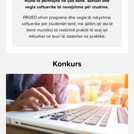
mund të përfitojnë në çdo kohë. Softuer dhe
vegla softuerike të nevojshme për studime.
PROED ofron programe dhe vegla të ndryshme
softuerike për studentët tanë, me qëllim që ata të
kenë mundësi të realizimit praktik të asaj që
mësohet në teori të zbatohet në praktikë.
Konkurs