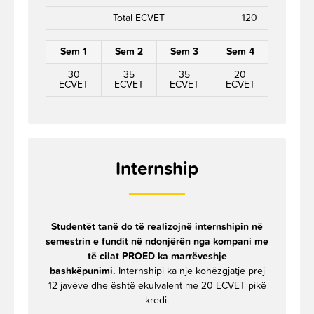
Total ECVET
120
Sem 1
Sem 2
Sem 3
Sem 4
30
35
35
20
ECVET
ECVET
ECVET
ECVET
Internship
Studentët tanë do të realizojnë internshipin në
semestrin e fundit në ndonjërën nga kompani me
të cilat PROED ka marrëveshje
bashkëpunimi.
Internshipi ka një kohëzgjatje prej
12 javëve dhe është ekuIvalent me 20 ECVET pikë
kredi.