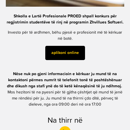
Shkolla e Lartë Profesionale PROED shpall konkurs për
regjistrimin studentëve të rinj në programin Zhvillues Softueri.
Investo për të ardhmen, bëhu pjesë e profesionit më të kërkuar
në botë.
aplikoni online
Nëse nuk po gjeni informacioin e kërkuar ju mund të na
kontaktoni përmes numrit të telefonit tonë të poshtëshënuar
dhe dikush nga stafi ynë do të ketë kënaqësinë të ju ndihmoj.
Mos hezitoni të na pyesni për të gjitha çështjet që mund të jenë
me rëndësi për ju. Ju mund të na thirrni çdo ditë, përveç të
dieleve, nga ora 09:00 deri në ora 17:00
Na thirr në