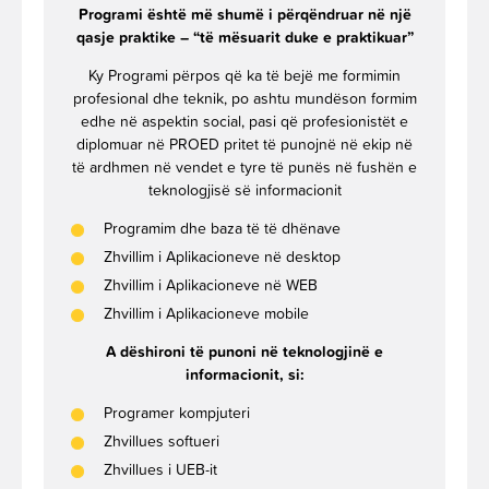
Programi është më shumë i përqëndruar në një
qasje praktike – “të mësuarit duke e praktikuar”
Ky Programi përpos që ka të bejë me formimin
profesional dhe teknik, po ashtu mundëson formim
edhe në aspektin social, pasi që profesionistët e
diplomuar në PROED pritet të punojnë në ekip në
të ardhmen në vendet e tyre të punës në fushën e
teknologjisë së informacionit
Programim dhe baza të të dhënave
Zhvillim i Aplikacioneve në desktop
Zhvillim i Aplikacioneve në WEB
Zhvillim i Aplikacioneve mobile
A dëshironi të punoni në teknologjinë e
informacionit, si:
Programer kompjuteri
Zhvillues softueri
Zhvillues i UEB-it