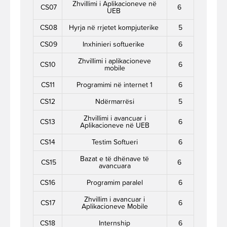
Zhvillimi i Aplikacioneve në
CS07
6
UEB
CS08
Hyrja në rrjetet kompjuterike
5
CS09
Inxhinieri softuerike
6
Zhvillimi i aplikacioneve
CS10
6
mobile
CS11
Programimi në internet 1
6
CS12
Ndërmarrësi
5
Zhvillimi i avancuar i
CS13
6
Aplikacioneve në UEB
CS14
Testim Softueri
6
Bazat e të dhënave të
CS15
6
avancuara
CS16
Programim paralel
6
Zhvillim i avancuar i
CS17
6
Aplikacioneve Mobile
CS18
Internship
6