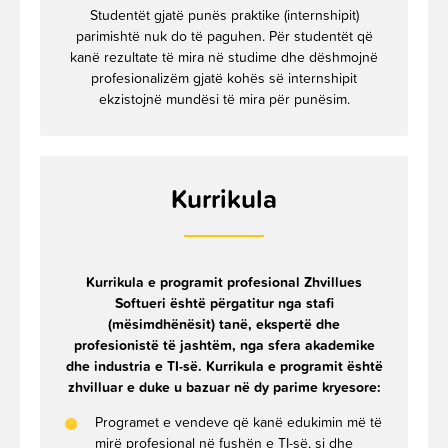
Studentët gjatë punës praktike (internshipit)
parimishtë nuk do të paguhen. Për studentët që
kanë rezultate të mira në studime dhe dëshmojnë
profesionalizëm gjatë kohës së internshipit
ekzistojnë mundësi të mira për punësim.
Kurrikula
Kurrikula e programit profesional Zhvillues
Softueri është përgatitur nga stafi
(mësimdhënësit) tanë, ekspertë dhe
profesionistë të jashtëm, nga sfera akademike
dhe industria e TI-së. Kurrikula e programit është
zhvilluar e duke u bazuar në dy parime kryesore:
Programet e vendeve që kanë edukimin më të
mirë profesional në fushën e TI-së, si dhe