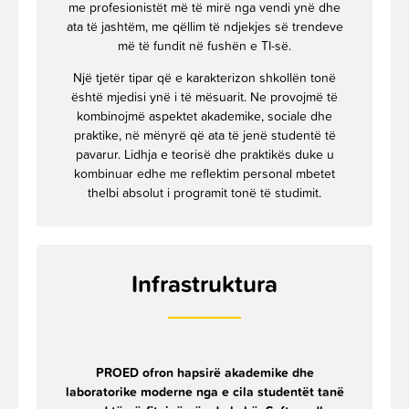
me profesionistët më të mirë nga vendi ynë dhe
ata të jashtëm, me qëllim të ndjekjes së trendeve
më të fundit në fushën e TI-së.
Një tjetër tipar që e karakterizon shkollën tonë
është mjedisi ynë i të mësuarit. Ne provojmë të
kombinojmë aspektet akademike, sociale dhe
praktike, në mënyrë që ata të jenë studentë të
pavarur. Lidhja e teorisë dhe praktikës duke u
kombinuar edhe me reflektim personal mbetet
thelbi absolut i programit tonë të studimit.
Infrastruktura
PROED ofron hapsirë akademike dhe
laboratorike moderne nga e cila studentët tanë