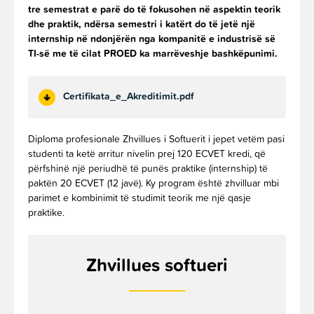
tre semestrat e parë do të fokusohen në aspektin teorik
dhe praktik, ndërsa semestri i katërt do të jetë një
internship në ndonjërën nga kompanitë e industrisë së
TI-së me të cilat PROED ka marrëveshje bashkëpunimi.
Certifikata_e_Akreditimit.pdf
Diploma profesionale Zhvillues i Softuerit i jepet vetëm pasi
studenti ta ketë arritur nivelin prej 120 ECVET kredi, që
përfshin
ë
një periudhë të punës praktike (internship) të
paktën 20 ECVET (12 javë). Ky program është zhvilluar mbi
parimet e kombinimit të studimit teorik me një qasje
praktike.
Zhvillues softueri