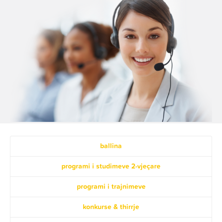
ballina
programi i studimeve 2-vjeçare
programi i trajnimeve
konkurse & thirrje