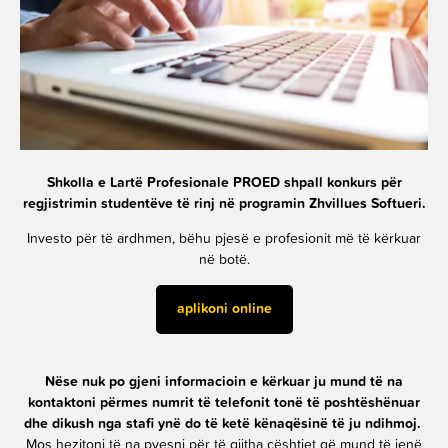
Shkolla e Lartë Profesionale PROED shpall konkurs për
regjistrimin studentëve të rinj në programin Zhvillues Softueri.
Investo për të ardhmen, bëhu pjesë e profesionit më të kërkuar
në botë.
aplikoni online
Nëse nuk po gjeni informacioin e kërkuar ju mund të na
kontaktoni përmes numrit të telefonit tonë të poshtëshënuar
dhe dikush nga stafi ynë do të ketë kënaqësinë të ju ndihmoj.
Mos hezitoni të na pyesni për të gjitha çështjet që mund të jenë